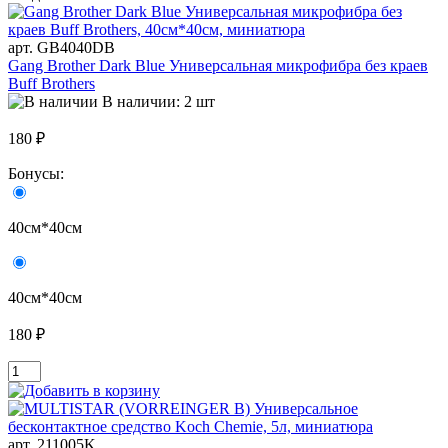
арт. GB4040DB
Gang Brother Dark Blue Универсальная микрофибра без краев
Buff Brothers
В наличии: 2 шт
180 ₽
Бонусы:
40см*40см
40см*40см
180 ₽
арт. 211005K