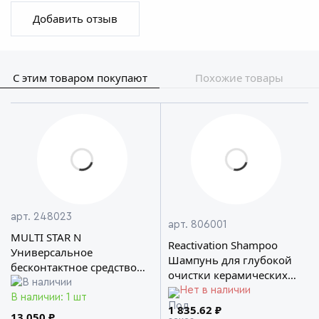
Добавить отзыв
С этим товаром покупают
Похожие товары
арт. 248023
арт. 806001
MULTI STAR N
Reactivation Shampoo
Универсальное
Шампунь для глубокой
бесконтактное средство
очистки керамических
Koch Chemie
защитных покрытий
Нет в наличии
В наличии: 1 шт
Koch Chemie
1 835.62 ₽
13 050 ₽