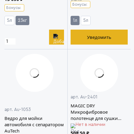
Бонусы:
Бонусы:
5л
23кг
1л
5л
Уведомить
арт. Au-2401
MAGIC DRY
арт. Au-1053
Микрофибровое
Ведро для мойки
полотенце для сушки
автомобиля с сепаратором
авто AuTech
Нет в наличии
AuTech
508.50 ₽