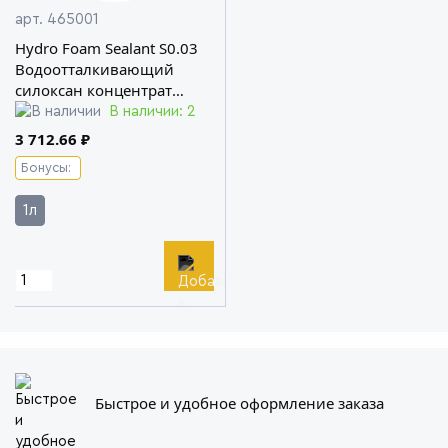
арт. 465001
Hydro Foam Sealant S0.03
Водоотталкивающий
силоксан концентрат
премиум-класса Koch
В наличии: 2
Chemie
3 712.66 ₽
Бонусы:
1л
Быстрое и удобное оформление заказа