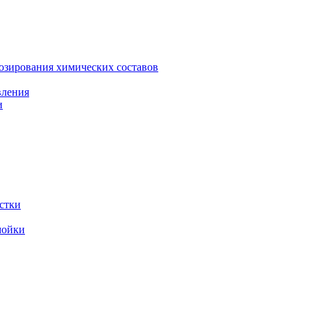
зирования химических составов
вления
и
стки
мойки