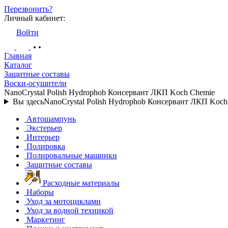
Перезвонить?
Личный кабинет:
Войти
Главная
Каталог
Защитные составы
Воски-осушители
NanoCrystal Polish Hydrophob Консервант ЛКП Koch Chemie
Вы здесь
NanoCrystal Polish Hydrophob Консервант ЛКП Koch
Автошампунь
Экстерьер
Интерьер
Полировка
Полировальные машинки
Защитные составы
Расходные материалы
Наборы
Уход за мотоциклами
Уход за водной техникой
Маркетинг