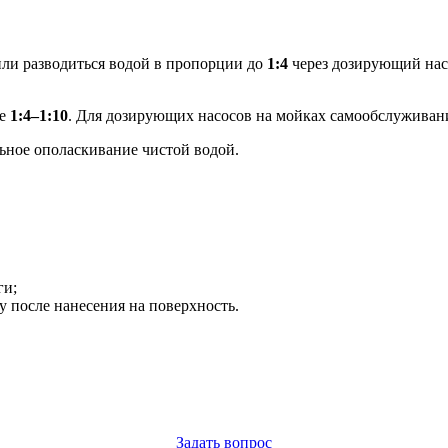
 или разводиться водой в пропорции до
1:4
через дозирующий нас
ие
1:4–1:10
. Для дозирующих насосов на мойках самообслужива
льное ополаскивание чистой водой.
ги;
у после нанесения на поверхность.
Задать вопрос