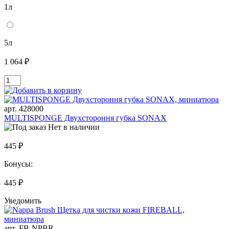
1л
5л
1 064 ₽
арт. 428000
MULTISPONGE Двухстороння губка SONAX
Нет в наличии
445 ₽
Бонусы:
445 ₽
Уведомить
арт. FB-NPBR