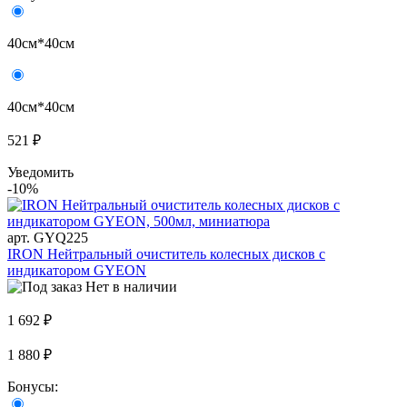
40см*40см
40см*40см
521 ₽
Уведомить
-10%
арт. GYQ225
IRON Нейтральный очиститель колесных дисков с
индикатором GYEON
Нет в наличии
1 692 ₽
1 880 ₽
Бонусы: