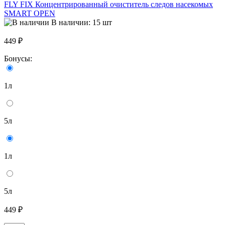
FLY FIX Концентрированный очиститель следов насекомых
SMART OPEN
В наличии: 15 шт
449 ₽
Бонусы:
1л
5л
1л
5л
449 ₽