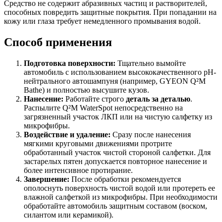
Средство не содержит абразивных частиц и растворителей,
способных повредить защитные покрытия. При попадании на
кожу или глаза требует немедленного промывания водой.
Способ применения
Подготовка поверхности:
Тщательно вымойте
автомобиль с использованием высококачественного pH-
нейтрального автошампуня (например, GYEON Q²M
Bathe) и полностью высушите кузов.
Нанесение:
Работайте строго
деталь за деталью
.
Распылите Q²M WaterSpot непосредственно на
загрязненный участок ЛКП или на чистую салфетку из
микрофибры.
Воздействие и удаление:
Сразу после нанесения
мягкими круговыми движениями протрите
обработанный участок чистой стороной салфетки. Для
застарелых пятен допускается повторное нанесение и
более интенсивное протирание.
Завершение:
После обработки рекомендуется
ополоснуть поверхность чистой водой или протереть ее
влажной салфеткой из микрофибры. При необходимости
обработайте автомобиль защитным составом (воском,
силантом или керамикой).