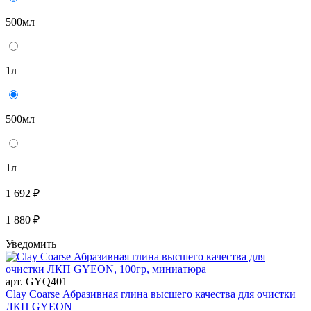
500мл
1л
500мл
1л
1 692 ₽
1 880 ₽
Уведомить
арт. GYQ401
Clay Coarse Абразивная глина высшего качества для очистки
ЛКП GYEON