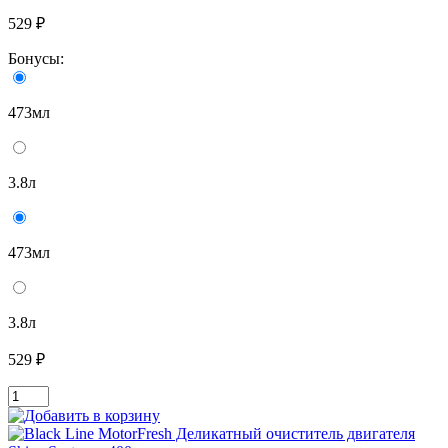
529 ₽
Бонусы:
473мл
3.8л
473мл
3.8л
529 ₽