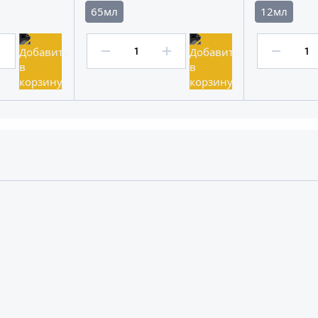
65мл
12мл