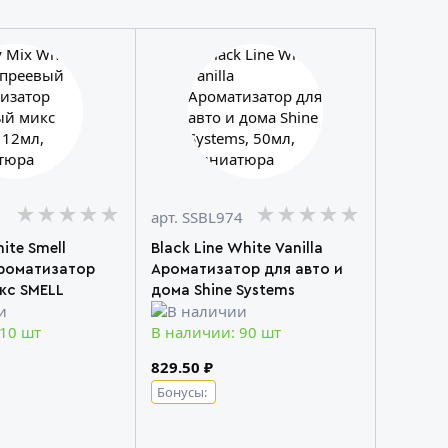
★★★★★
★★★★★
★★★★★
★★★★★
★★★★★
★★★★★
арт. SSBL974
ite Smell
Black Line White Vanilla
роматизатор
Ароматизатор для авто и
кс SMELL
дома Shine Systems
 10 шт
В наличии: 90 шт
829.50 ₽
Бонусы: