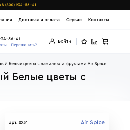
·
а
8 (800) 234-56-41
пания
Доставка и оплата
Сервис
Контакты
234-56-41
Войти
боты
Перезвонить?
ный Белые цветы с ванилью и фруктами Air Space
ый Белые цветы с
Air Spice
арт. SX51