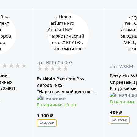
арт. KРР.005.003
★★★★★
★★★★★
★★★★★
арт. WSBM
★★★★★
★★★★★
★★★★★
mell
Berry Mix Wh
Ex Nihilo Parfume Pro
янных
Спреевый а
Aerosol №5
в SMELL
Ягодный ми
"Наркотический цветок"
KRYTEX
т
В наличии:
В наличии: 10 шт
489 ₽
1 100 ₽
Бонусы:
Бонусы: