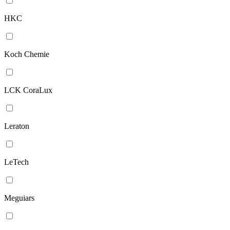
HKC
Koch Chemie
LCK CoraLux
Leraton
LeTech
Meguiars