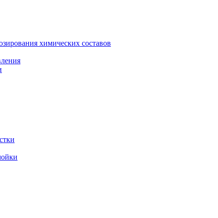
зирования химических составов
вления
и
стки
мойки