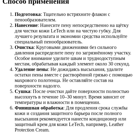
Способ применения
Подготовка
: Тщательно встряхните флакон с
пенообразователем.
Нанесение
: Нанесите пену непосредственно на щётку
для чистки кожи LeTech или на чистую губку. Для
лучшего результата и экономии средства используйте
специальный пенообразователь.
Очистка
: Круговыми движениями без сильного
давления распределите пену по загрязнённому участку.
Особое внимание уделите швам и труднодоступным
местам, обрабатывая каждый элемент около 30 секунд.
Удаление пены
: Не дожидаясь высыхания, удалите
остатки пены вместе с растворённой грязью с помощью
махрового полотенца. Не оставляйте состав на
поверхности надолго.
Сушка
: После очистки дайте поверхности полностью
высохнуть в течение 10–30 минут. Время зависит от
температуры и влажности в помещении.
Финишная обработка
: Для продления срока службы
кожи и создания защитного барьера после полного
высыхания рекомендуется нанести кондиционер или
защитный крем для кожи LeTech, например, Leather
Protection Cream.