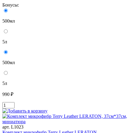
Бонусы:
500мл
5л
500мл
5л
990 ₽
арт. L1023
Комплект микрофибр Terry Leather LERATON