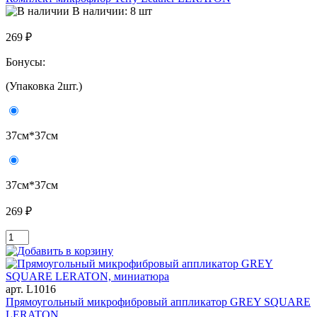
В наличии: 8 шт
269 ₽
Бонусы:
(Упаковка 2шт.)
37см*37см
37см*37см
269 ₽
арт. L1016
Прямоугольный микрофибровый аппликатор GREY SQUARE
LERATON