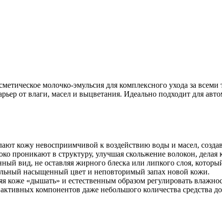
метическое молочко-эмульсия для комплексного ухода за всеми т
рьер от влаги, масел и выцветания. Идеально подходит для авт
лают кожу невосприимчивой к воздействию воды и масел, созда
ко проникают в структуру, улучшая скольжение волокон, делая 
ный вид, не оставляя жирного блеска или липкого слоя, которы
льный насыщенный цвет и неповторимый запах новой кожи.
яя коже «дышать» и естественным образом регулировать влажнос
активных компонентов даже небольшого количества средства дос