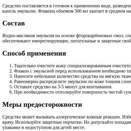
Средство поставляется в готовом к применению виде, разведен
капель эмульсии. Флакона объемом 500 мл хватает в среднем на
Состав
Водно-масляная эмульсия на основе фторокарбоновых смол, сп
обеспечивают импрегнирующие, питательные и защитные свойст
Способ применения
Тщательно очистите кожу специализированным очистителе
Флакон с эмульсией перед использованием необходимо тщ
Нанесите небольшое количество средства на мягкую ткане
Равномерно распределите эмульсию по коже тонким слоем
Оставьте средство на 3-5 минут для впитывания.
При необходимости отполируйте поверхность чистой сух
Меры предосторожности
Средство может вызывать аллергические кожные реакции. Избег
врачу. Используйте защитные перчатки. Не допускайте попада
упаковке в недоступном для детей месте.