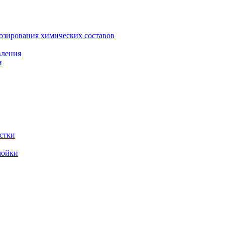
зирования химических составов
вления
и
стки
мойки