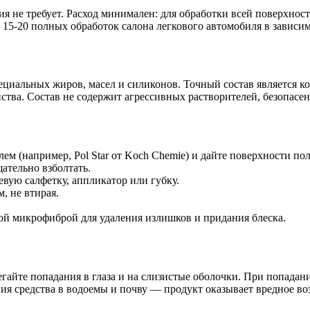
ия не требует. Расход минимален: для обработки всей поверхнос
 15-20 полных обработок салона легкового автомобиля в зависим
ециальных жиров, масел и силиконов. Точный состав является 
ва. Состав не содержит агрессивных растворителей, безопасен 
м (например, Pol Star от Koch Chemie) и дайте поверхности по
ательно взболтать.
вую салфетку, аппликатор или губку.
, не втирая.
ой микрофиброй для удаления излишков и придания блеска.
айте попадания в глаза и на слизистые оболочки. При попадани
ния средства в водоемы и почву — продукт оказывает вредное в