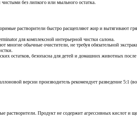
и чистыми без липкого или мыльного остатка.
римые растворители быстро расщепляют жир и вытягивают гряз
rminator для комплексной интерьерной чистки салона.
ют многие обычные очистители, не требуя обязательной экстра
истки.
ских остатков, безопасна для детей и домашних животных после
лоновой версии производитель рекомендует разведение 5:1 (вода
е растворители. Продукт не содержит агрессивных кислот и щ