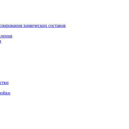
зирования химических составов
вления
и
стки
мойки