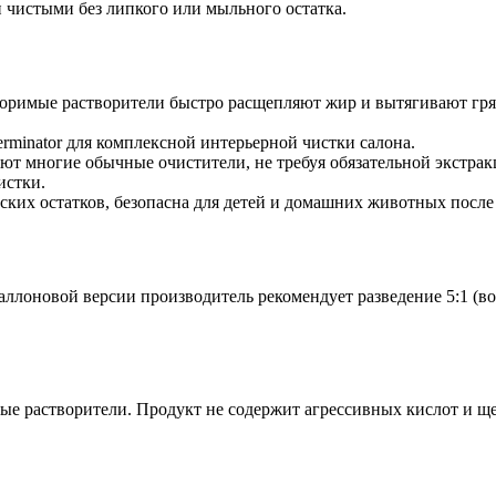
и чистыми без липкого или мыльного остатка.
римые растворители быстро расщепляют жир и вытягивают гряз
rminator для комплексной интерьерной чистки салона.
ют многие обычные очистители, не требуя обязательной экстра
истки.
ских остатков, безопасна для детей и домашних животных после
лоновой версии производитель рекомендует разведение 5:1 (вода
е растворители. Продукт не содержит агрессивных кислот и щ