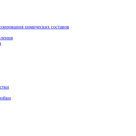
зирования химических составов
вления
и
стки
мойки