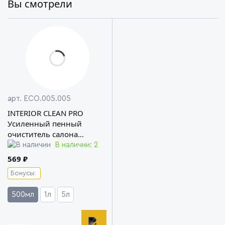
Вы смотрели
арт. ECO.005.005
INTERIOR CLEAN PRO
Усиленный пенный
очиститель салона
автомобиля KRYTEX
В наличии: 2
ECOCLEAN
569 ₽
Бонусы:
500мл
1л
5л