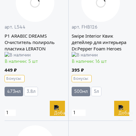
арт. L544
арт. FHB126
P1 ARABIC DREAMS
Swipe Interior Квик
Очиститель полироль
детейлер для интерьера
пластика LERATON
Dr.Pepper Foam Heroes
В наличии: 5 шт
В наличии: 16 шт
449 ₽
395 ₽
Бонусы:
Бонусы:
473мл
3.8л
500мл
5л