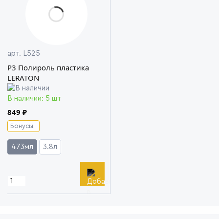
арт. L525
P3 Полироль пластика
LERATON
В наличии: 5 шт
849 ₽
Бонусы:
473мл
3.8л