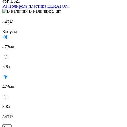
арт. L525
P3 Полироль пластика LERATON
В наличии: 5 шт
849 ₽
Бонусы:
473мл
3.8л
473мл
3.8л
849 ₽