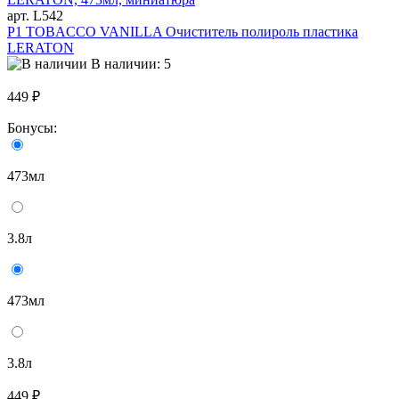
арт. L542
P1 TOBACCO VANILLA Очиститель полироль пластика
LERATON
В наличии: 5
449 ₽
Бонусы:
473мл
3.8л
473мл
3.8л
449 ₽