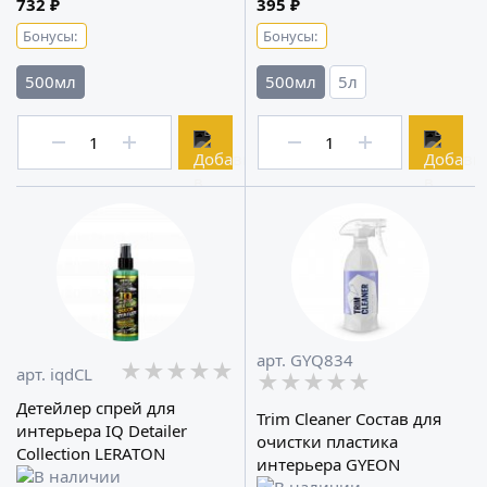
732 ₽
395 ₽
Бонусы:
Бонусы:
500мл
500мл
5л
арт. GYQ834
★★★★★
★★★★★
★★★★★
арт. iqdCL
★★★★★
★★★★★
★★★★★
Детейлер спрей для
Trim Cleaner Состав для
интерьера IQ Detailer
очистки пластика
Collection LERATON
интерьера GYEON