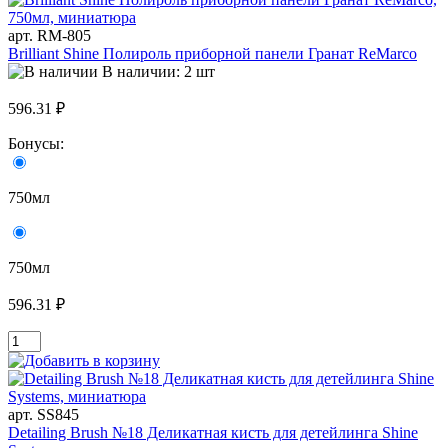
арт. RM-805
Brilliant Shine Полироль приборной панели Гранат ReMarco
В наличии: 2 шт
596.31 ₽
Бонусы:
750мл
750мл
596.31 ₽
арт. SS845
Detailing Brush №18 Деликатная кисть для детейлинга Shine