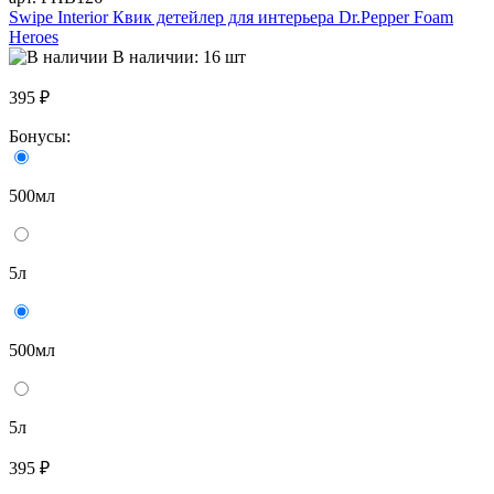
Swipe Interior Квик детейлер для интерьера Dr.Pepper Foam
Heroes
В наличии: 16 шт
395 ₽
Бонусы:
500мл
5л
500мл
5л
395 ₽