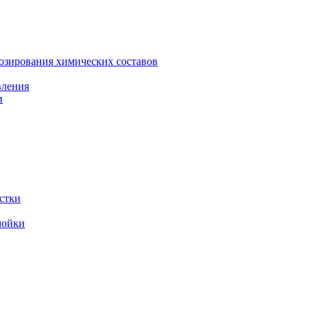
зирования химических составов
вления
и
стки
мойки