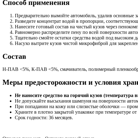
Способ применения
Предварительно вымойте автомобиль, удалив основные з
Разведите концентрат водой в пропорции, соответствую
Нанесите готовый состав на чистый кузов через пеноком
Равномерно распределите пену по всей поверхности авт
Тщательно смойте остатки средства водой под высоким да
Насухо вытрите кузов чистой микрофиброй для закреплен
Состав
Н-ПАВ <5%, К-ПАВ <5%, смачиватель, полимерный пленкообразо
Меры предосторожности и условия хра
Не наносите средство на горячий кузов (температура
Не допускайте высыхания шампуня на поверхности автом
При попадании на кожу или слизистые оболочки — промо
Храните в плотно закрытой упаковке при температуре от 
Срок годности: 36 месяцев.