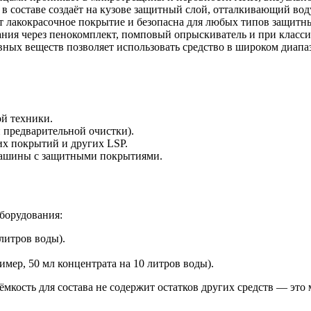
 составе создаёт на кузове защитный слой, отталкивающий воду
т лакокрасочное покрытие и безопасна для любых типов защитны
ния через пенокомплект, помповый опрыскиватель и при класси
ых веществ позволяет использовать средство в широком диапазон
ой техники.
 предварительной очистки).
их покрытий и других LSP.
машины с защитными покрытиями.
борудования:
 литров воды).
ример, 50 мл концентрата на 10 литров воды).
ёмкость для состава не содержит остатков других средств — это