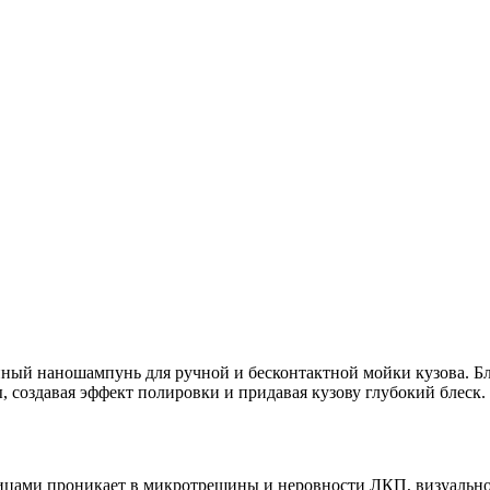
ый наношампунь для ручной и бесконтактной мойки кузова. Бл
, создавая эффект полировки и придавая кузову глубокий блеск.
ицами проникает в микротрещины и неровности ЛКП, визуально 