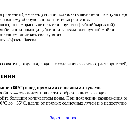
агрязнения (рекомендуется использовать щелочной шампунь перв
щей вашему оборудованию и типу загрязнения.
плект, пневмораспылитель или вручную (губкой/варежкой).
омобиля при помощи губки или варежки для ручной мойки.
влением, двигаясь сверху вниз.
ия эффекта блеска.
ватель, отдушка, вода. Не содержит фосфатов, растворителей,
нения
 выше +60°C) и под прямыми солнечными лучами.
обиля — это может привести к образованию разводов.
йте большим количеством воды. При появлении раздражения обр
0°C до +35°C, вдали от прямых солнечных лучей и в недоступном
Задать вопрос