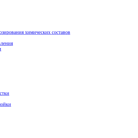
зирования химических составов
вления
и
стки
мойки