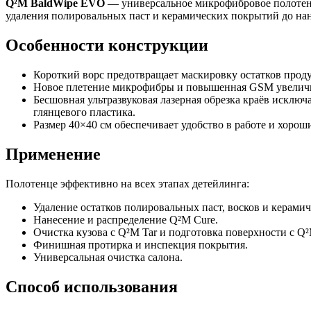
Q²M BaldWipe EVO
— универсальное микрофибровое полотенце
удаления полировальных паст и керамических покрытий до нан
Особенности конструкции
Короткий ворс предотвращает маскировку остатков проду
Новое плетение микрофибры и повышенная GSM увеличи
Бесшовная ультразвуковая лазерная обрезка краёв исклю
глянцевого пластика.
Размер 40×40 см обеспечивает удобство в работе и хорош
Применение
Полотенце эффективно на всех этапах детейлинга:
Удаление остатков полировальных паст, восков и керами
Нанесение и распределение Q²M Cure.
Очистка кузова с Q²M Tar и подготовка поверхности с Q²
Финишная протирка и инспекция покрытия.
Универсальная очистка салона.
Способ использования