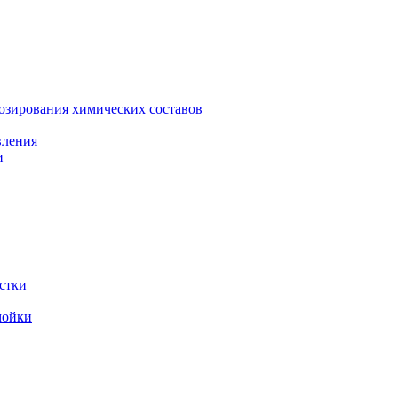
зирования химических составов
вления
и
стки
мойки