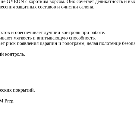
 GYEON с коротким ворсом. Оно сочетает деликатность и высо
есения защитных составов и очистки салона.
ктов и обеспечивает лучший контроль при работе.
вают мягкость и впитывающую способность.
чает риск появления царапин и голограмм, делая полотенце безо
ий контроль.
ческих покрытий.
M Prep.