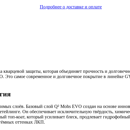
Подробнее о доставке и оплате
 кварцевой защиты, которая объединяет прочность и долговечн
. Это самое современное и долговечное покрытие в линейке G
гия
осимых слоёв. Базовый слой Q² Mohs EVO создан на основе ин
детейлинге. Он обеспечивает исключительную твёрдость, химич
й топ-коат, который усиливает блеск, продлевает гидрофобный
 тёмных оттенках ЛКП.