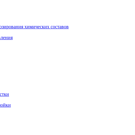
зирования химических составов
вления
стки
мойки