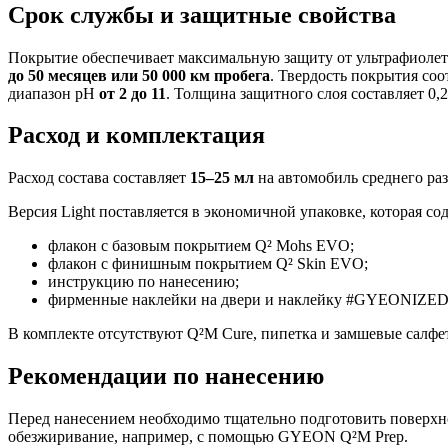
Срок службы и защитные свойства
Покрытие обеспечивает максимальную защиту от ультрафиолета
до 50 месяцев или 50 000 км пробега
. Твердость покрытия соо
диапазон pH
от 2 до 11
. Толщина защитного слоя составляет 0,2
Расход и комплектация
Расход состава составляет
15–25 мл
на автомобиль среднего ра
Версия Light поставляется в экономичной упаковке, которая со
флакон с базовым покрытием Q² Mohs EVO;
флакон с финишным покрытием Q² Skin EVO;
инструкцию по нанесению;
фирменные наклейки на двери и наклейку #GYEONIZED
В комплекте отсутствуют Q²M Cure, пипетка и замшевые салфет
Рекомендации по нанесению
Перед нанесением необходимо тщательно подготовить поверхно
обезжиривание, например, с помощью GYEON Q²M Prep.