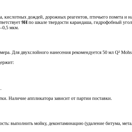
, кислотных дождей, дорожных реагентов, птичьего помета и н
тветствует
9H
по шкале твердости карандаша, гидрофобный уго
–0,5 мкм.
змера. Для двухслойного нанесения рекомендуется 50 мл Q² Moh
держит:
.
ки. Наличие аппликатора зависит от партии поставки.
сть: выполнить мойку, деконтаминацию (удаление битума, метал