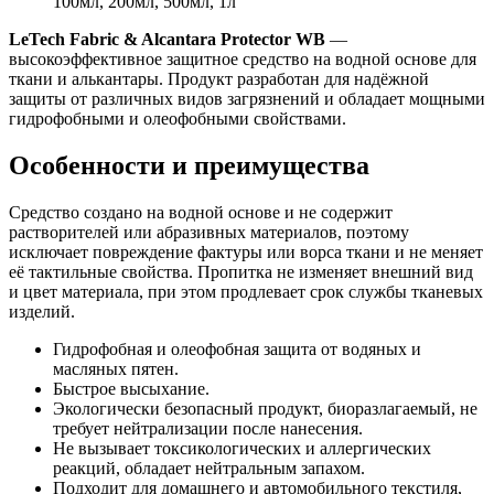
100мл, 200мл, 500мл, 1л
LeTech Fabric & Alcantara Protector WB
—
высокоэффективное защитное средство на водной основе для
ткани и алькантары. Продукт разработан для надёжной
защиты от различных видов загрязнений и обладает мощными
гидрофобными и олеофобными свойствами.
Особенности и преимущества
Средство создано на водной основе и не содержит
растворителей или абразивных материалов, поэтому
исключает повреждение фактуры или ворса ткани и не меняет
её тактильные свойства. Пропитка не изменяет внешний вид
и цвет материала, при этом продлевает срок службы тканевых
изделий.
Гидрофобная и олеофобная защита от водяных и
масляных пятен.
Быстрое высыхание.
Экологически безопасный продукт, биоразлагаемый, не
требует нейтрализации после нанесения.
Не вызывает токсикологических и аллергических
реакций, обладает нейтральным запахом.
Подходит для домашнего и автомобильного текстиля,